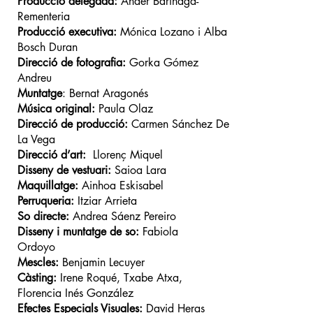
Producció delegada:
Ander Barinaga-
Rementeria
Producció executiva:
Mónica Lozano i Alba
Bosch Duran
Direcció de fotografia:
Gorka Gómez
Andreu
Muntatge
: Bernat Aragonés
Música original:
Paula Olaz
Direcció de producció:
Carmen Sánchez De
La Vega
Direcció d’art:
Llorenç Miquel
Disseny de vestuari:
Saioa Lara
Maquillatge:
Ainhoa Eskisabel
Perruqueria:
Itziar Arrieta
So directe:
Andrea Sáenz Pereiro
Disseny i muntatge de so:
Fabiola
Ordoyo
Mescles:
Benjamin Lecuyer
Càsting:
Irene Roqué, Txabe Atxa,
Florencia Inés González
Efectes Especials Visuales:
David Heras