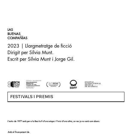
LAS
BUENAS
COMPAÑÍAS
2023 | Llargmetratge de ficció
Dirigit per Sílvia Munt.
Escrit per Sílvia Munt i Jorge Gil.
FESTIVALS I PREMIS
L'estiu de 1977 serà per a la Bea la fi d'una etapa i l'inici d'una altra, on res ja no serà com abans.
Amb el finançament de