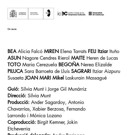
On veure:
BEA
Alicia Falcó
MIREN
Elena Tarrats
FELI
Itziar
Ituño
ASUN
Nagore Cendres Rierol
MAITE
Heren de Lucas
TOTO
Maria Cerezuela
BEGOÑA
Nerea Elizalde
PILUCA
Sara Barroeta de Lluís
SAGRARI
Itziar Aizpuru
Susaeta
JOAN MARI
Mikel
Laskurain Massagué
Guió:
Sílvia Munt i Jorge Gil Munárriz
Direcció:
Sílvia Munt
Producció:
Ander Sagardoy, Antonio
Chavarrías, Xabier Berzosa, Fernando
Larrondo i Mónica Lozano
Coproducció:
Birgit Kemner, Jokin
Etcheverria