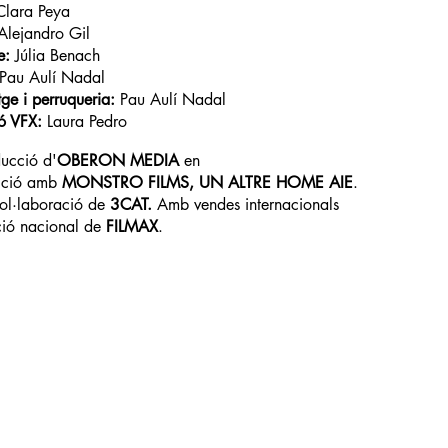
Clara Peya
Alejandro Gil
e:
Júlia Benach
Pau Aulí Nadal
ge i perruqueria:
Pau Aulí Nadal
ó VFX:
Laura Pedro
ucció d'
OBERON MEDIA
en
cció amb
MONSTRO FILMS, UN ALTRE HOME AIE
.
ol·laboració de
3CAT.
Amb vendes internacionals
ució nacional de
FILMAX
.