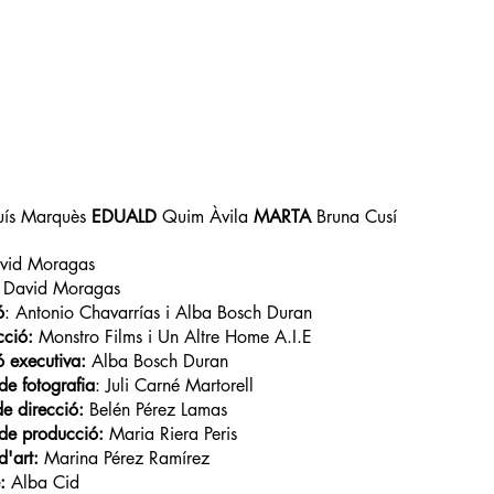
uís Marquès
EDUALD
Quim Àvila
MARTA
Bruna Cusí
avid Moragas
David Moragas
ó
: Antonio Chavarrías i Alba Bosch Duran
ció:
Monstro Films i Un Altre Home A.I.E
 executiva:
Alba Bosch Duran
 de fotografia
: Juli Carné Martorell
e direcció:
Belén Pérez Lamas
 de producció:
Maria Riera Peris
 d'art:
Marina Pérez Ramírez
e:
Alba Cid