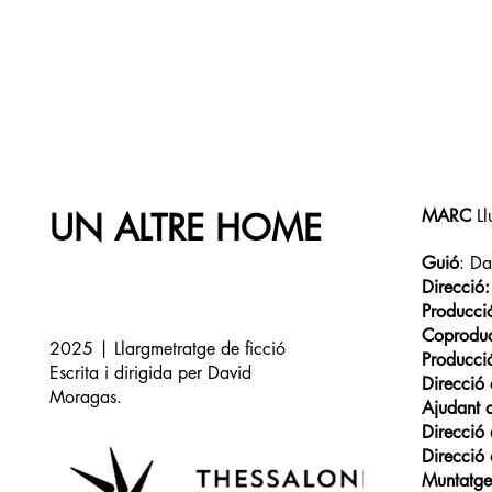
MARC
Ll
UN ALTRE HOME
Guió
: D
Direcció:
Producci
Coproduc
2025 | Llargmetratge de ficció
Producció
Escrita i dirigida per David
Direcció
Moragas.
Ajudant d
Direcció
Direcció
Muntatg