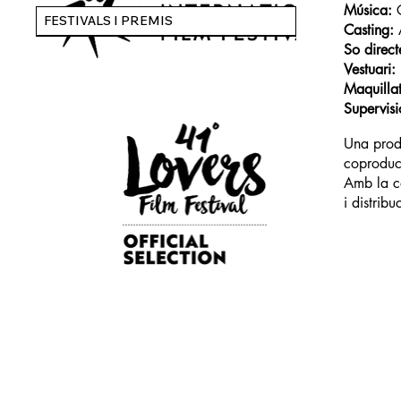
Música:
FESTIVALS I PREMIS
Casting:
So direct
Vestuari:
Maquillat
Supervisi
Una prod
coprodu
Amb la c
i distrib